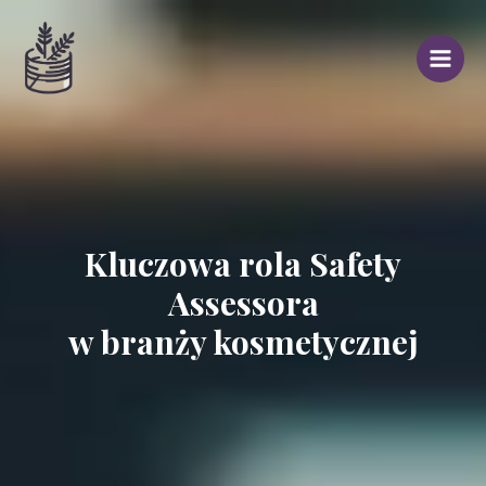
Skip
Post
Main
to
navigation
Menu
content
Kluczowa rola Safety
Assessora
w branży kosmetycznej