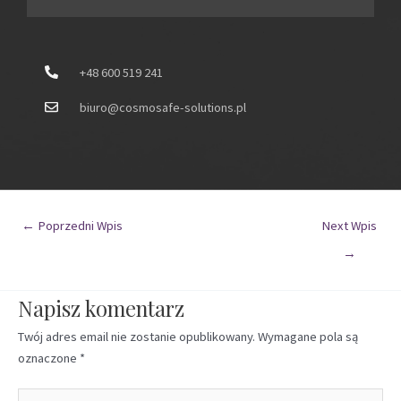
+48 600 519 241
biuro@cosmosafe-solutions.pl
←
Poprzedni Wpis
Next Wpis
→
Napisz komentarz
Twój adres email nie zostanie opublikowany.
Wymagane pola są
oznaczone
*
Dodaj